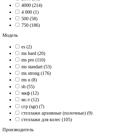
4000
(214)
4 000
(1)
500
(58)
750
(186)
Модель
es
(2)
ms hard
(20)
ms pro
(110)
ms standart
(53)
ms strong
(176)
ms u
(8)
sb
(55)
мкф
(12)
мс-т
(12)
сгр (sgr)
(7)
стеллажи архивные (полочные)
(9)
стеллажи для колес
(105)
Производитель