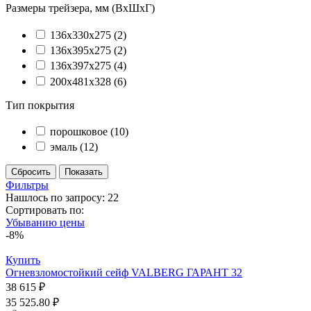
Размеры трейзера, мм (ВхШхГ)
136х330х275
(2)
136х395х275
(2)
136х397х275
(4)
200х481х328
(6)
Тип покрытия
порошковое
(10)
эмаль
(12)
Фильтры
Нашлось по запросу: 22
Сортировать по:
Убыванию цены
-8%
Купить
Огневзломостойкий сейф VALBERG ГАРАНТ 32
38 615 ₽
35 525.80 ₽