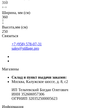
310
Ширина, мм (см)
360
Высота,мм (см)
250
Связаться
+7 (958) 578-07-31
sales@stillage.pro
Магазины
Cклад и пункт выдачи заказов:
Москва, Калужское шоссе, д. 8, с2
ИП Тельтевский Богдан Олегович
ИНН 352606957306
ОГРНИП 320352500005623
Информация