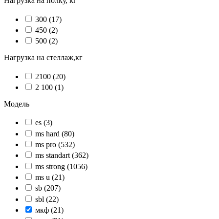
Нагрузка на полку, кг
300
(17)
450
(2)
500
(2)
Нагрузка на стеллаж,кг
2100
(20)
2 100
(1)
Модель
es
(3)
ms hard
(80)
ms pro
(532)
ms standart
(362)
ms strong
(1056)
ms u
(21)
sb
(207)
sbl
(22)
мкф
(21)