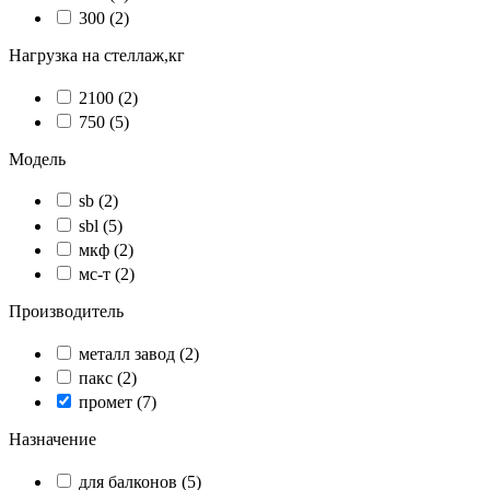
300
(2)
Нагрузка на стеллаж,кг
2100
(2)
750
(5)
Модель
sb
(2)
sbl
(5)
мкф
(2)
мс-т
(2)
Производитель
металл завод
(2)
пакс
(2)
промет
(7)
Назначение
для балконов
(5)