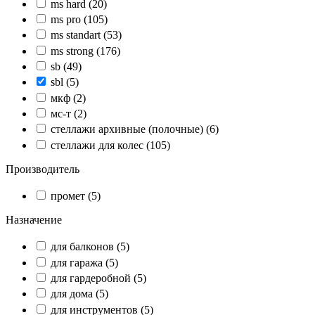
ms hard
(20)
ms pro
(105)
ms standart
(53)
ms strong
(176)
sb
(49)
sbl
(5)
мкф
(2)
мс-т
(2)
стеллажи архивные (полочные)
(6)
стеллажи для колес
(105)
Производитель
промет
(5)
Назначение
для балконов
(5)
для гаража
(5)
для гардеробной
(5)
для дома
(5)
для инструментов
(5)