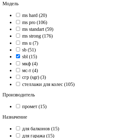
Модель
ms hard
(20)
ms pro
(106)
ms standart
(59)
ms strong
(176)
ms u
(7)
sb
(51)
sbl
(15)
мкф
(4)
мс-т
(4)
сгр (sgr)
(3)
стеллажи для колес
(105)
Производитель
промет
(15)
Назначение
для балконов
(15)
для гаража
(15)